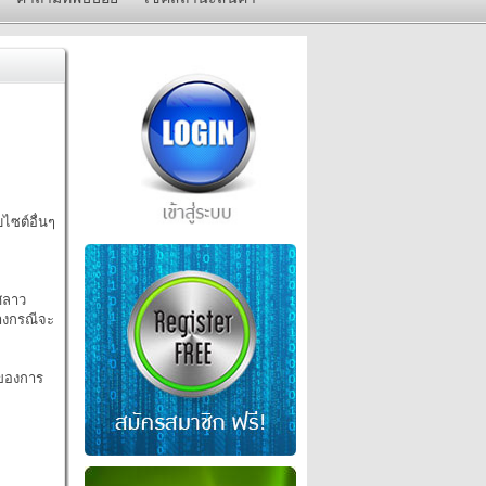
ไซต์อื่นๆ
ศลาว
างกรณีจะ
ะของการ