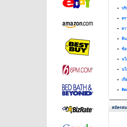
บริ
ตร
ดา
สิน
ข้
นโ
นโ
เกี
ติด
สมัครสม