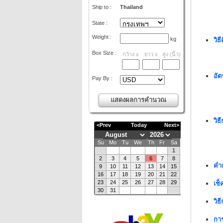
Ship to :
Thailand
State :
Weight :
kg
วิธ
Box Size :
กว้าง
x
ยาว
x
สูง
(
นิ้ว
)
อัต
Pay By :
วิธ
คำ
เช็
วิธ
การ