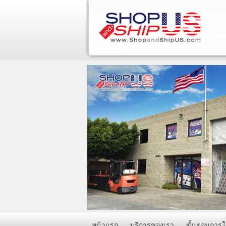
บ
ได
บ
ส
บ
a
ร
รว
บร
ป
หน้าแรก
บริการของเรา
ขั้นตอนการใ